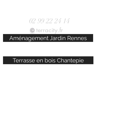
Prenez RDV au
02
99 22 24 14
terra
city.fr
©
Aménagement Jardin Rennes
Terrasse en bois Chantepie
Eclairage de jardin Dinard
Piscine terrasse Cesson Sevigné
Terrasse en pierre Saint Grégoire