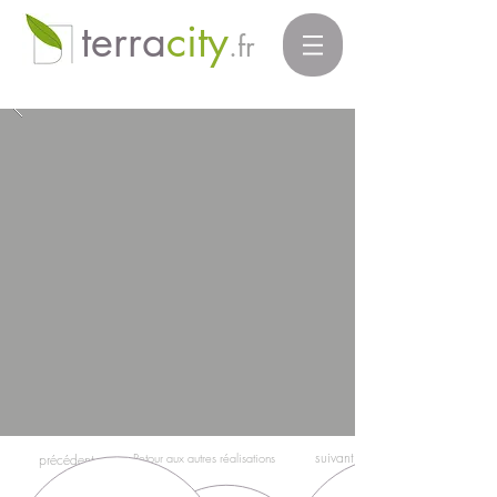
terra
city
.fr
suivant
Retour aux autres réalisations
précédent