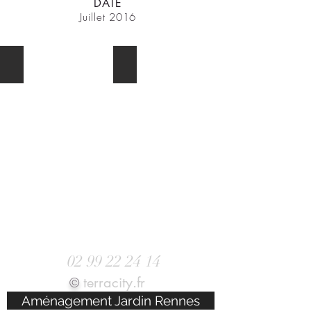
DATE
Juillet 2016
AVANT
APRES
Prenez RDV au
02
99 22 24 14
terra
city.fr
©
Aménagement Jardin Rennes