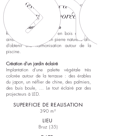
# Rénovation d'une
terrasse arborée
L’aménagement de la piscine
​Réalisation d’une terrasse en bois exotique
ainsi qu’une margelle en pierre naturelle afin
d’obtenir une harmonisation autour de la
piscine.
Création d’un jardin éclairé
Implantation d’une palette végétale très
colorée autour de la terrasse : des érables
du japon, un néflier de chine, des palmiers,
des buis boule, … Le tout éclairé par des
projecteurs à LED.
SUPERFICIE DE REALISATION
390 m²
LIEU
Bruz (35)