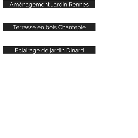
Aménagement Jardin Rennes
Terrasse en bois Chantepie
Eclairage de jardin Dinard
Piscine terrasse Cesson Sevigné
Terrasse en pierre Saint Grégoire
Allée entrée maison Vern/seiche