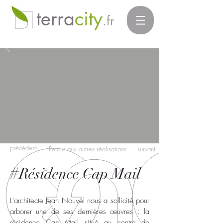
terra
city
.fr
précédent
Retour aux autres réalisations
suivant
#
Résidence Cap Mail
L'architecte Jean Nouvel nous a sollicité pour
arborer une de ses dernières œuvres : la
résidence Cap Mail situé au centre de